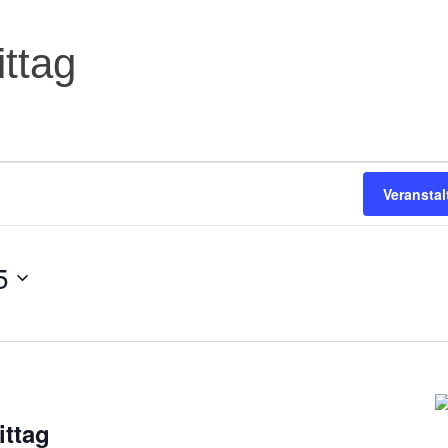
ttag
Veransta
5
ittag