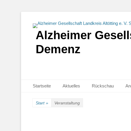
Alzheimer Gesells
Demenz
Primäres Menü
Zum
Startseite
Aktuelles
Rückschau
An
Inhalt
springen
Start
»
Veranstaltung