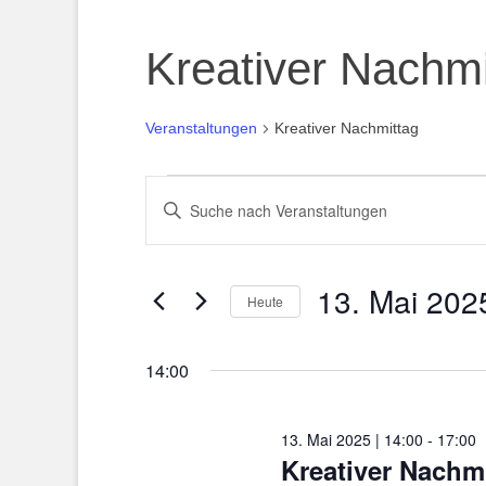
Kreativer Nachmi
Veranstaltungen
Kreativer Nachmittag
Veranstaltungen
Veranstaltungen
Bitte
für
Suche
Schlüsselwort
eingeben.
13.
und
Suche
13. Mai 202
Mai
Ansichten,
nach
Heute
Veranstaltungen
2025
Navigation
Datum
Schlüsselwort.
wählen.
14:00
13. Mai 2025 | 14:00
-
17:00
Kreativer Nachm