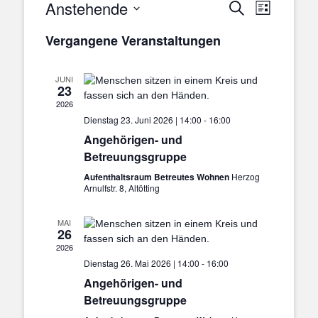
Anstehende
Veranstal
Veranstaltung
Suche
Liste
Ansichten
Suche
Datum
Navigatio
Vergangene Veranstaltungen
und
wählen.
Ansichten,
Navigation
JUNI
23
2026
Dienstag 23. Juni 2026 | 14:00
-
16:00
Angehörigen- und
Betreuungsgruppe
Aufenthaltsraum Betreutes Wohnen
Herzog
Arnulfstr. 8, Altötting
MAI
26
2026
Dienstag 26. Mai 2026 | 14:00
-
16:00
Angehörigen- und
Betreuungsgruppe