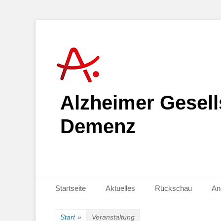
Alzheimer Gesells
Demenz
Primäres Menü
Zum
Startseite
Aktuelles
Rückschau
An
Inhalt
springen
Start
»
Veranstaltung