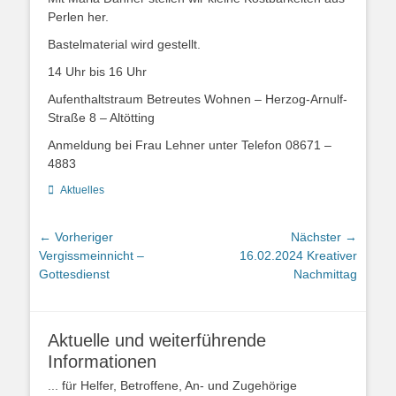
Perlen her.
Bastelmaterial wird gestellt.
14 Uhr bis 16 Uhr
Aufenthaltstraum Betreutes Wohnen – Herzog-Arnulf-
Straße 8 – Altötting
Anmeldung bei Frau Lehner unter Telefon 08671 –
4883
Kategorien
Aktuelles
Beitrags-
← Vorheriger
Nächster →
Vorheriger
Nächster
Vergissmeinnicht –
16.02.2024 Kreativer
Navigation
Beitrag:
Beitrag:
Gottesdienst
Nachmittag
Aktuelle und weiterführende
Informationen
... für Helfer, Betroffene, An- und Zugehörige