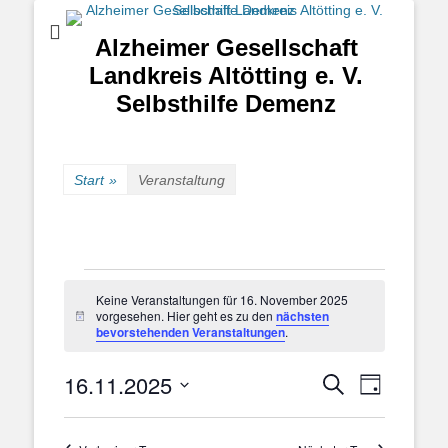
Alzheimer Gesellschaft
Landkreis Altötting e. V.
Selbsthilfe Demenz
Start
»
Veranstaltung
Veranstaltungen
Keine Veranstaltungen für 16. November 2025
für
vorgesehen. Hier geht es zu den
nächsten
Hinweis
16.
bevorstehenden Veranstaltungen
.
November
16.11.2025
Veranstal
Veranstaltung
2025
Suche
Tag
Ansichten
Suche
Datum
Navigatio
und
wählen.