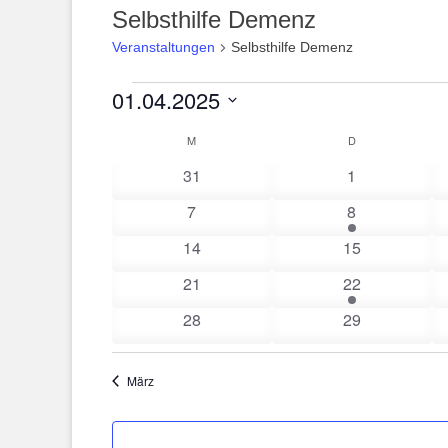
Selbsthilfe Demenz
Veranstaltungen
Selbsthilfe Demenz
Veranstaltungen
01.04.2025
Datum
Kalender
M
MONTAG
D
DIENSTAG
wählen.
0
0
31
1
von
Veranstaltungen
Veranstaltung
Veranstaltungen
0
1
7
8
Veranstaltungen
Veranstaltung
0
0
14
15
Veranstaltungen
Veranstaltung
0
1
21
22
Veranstaltungen
Veranstaltung
0
0
28
29
Veranstaltungen
Veranstaltung
März