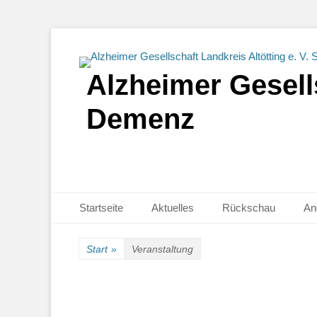
Alzheimer Gesells
Demenz
Primäres Menü
Zum
Startseite
Aktuelles
Rückschau
An
Inhalt
springen
Start
»
Veranstaltung