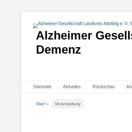
Alzheimer Gesells
Demenz
Primäres Menü
Zum
Startseite
Aktuelles
Rückschau
An
Inhalt
springen
Start
»
Veranstaltung