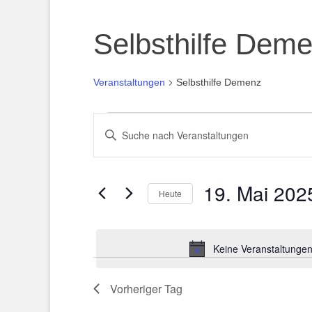
Selbsthilfe Dem
Veranstaltungen
Selbsthilfe Demenz
Veranstaltungen
Veranstaltungen
Bitte
für
Suche
Schlüsselwort
eingeben.
19.
und
Suche
19. Mai 202
Mai
Ansichten,
nach
Heute
Veranstaltungen
2025
Navigation
Datum
Schlüsselwort.
wählen.
Keine Veranstaltungen
Vorheriger Tag