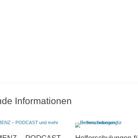
nde Informationen
ENZ – PODCAST
Helferschulungen f