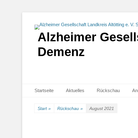
Alzheimer Gesells
Demenz
Primäres Menü
Zum
Startseite
Aktuelles
Rückschau
An
Inhalt
springen
Start
»
Rückschau
»
August 2021