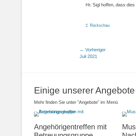
Hr. Sigl hoffen, dass dies
Kategorien
Rückschau
Beitrags-
← Vorheriger
Vorheriger
Juli 2021
Navigation
Beitrag:
Einige unserer Angebote
Mehr finden Sie unter "Angebote" im Menü
Angehörigentreffen mit
Musi
Betreuungsgruppe
Nac