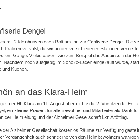
1
n
fiserie Dengel
es mit 2 Kleinbussen nach Rott am Inn zur Confiserie Dengel. Die se
 Pralinen versüßt, die wir an den verschiedenen Stationen verkosten
vollem Gange. Vieles davon, wie zum Beispiel das Auspinseln der Hoh
 Nachdem noch ausgiebig im Schoko-Laden eingekauft wurde, stärkt
ee und Kuchen.
hön an das Klara-Heim
s der Hl. Klara am 11. August überreichte die 2. Vorsitzende, Fr. L
el, ein kleines Präsent für alle Bewohner und Mitarbeiter als Dank für
der Heimleitung und der Alzheimer Gesellschaft Lkr. Altötting.
e der Alzheimer Gesellschaft kostenlos Räume zur Verfügung gestellt
der Vergangenheit auch sehr gerne von den Heimbewohnern wahrge