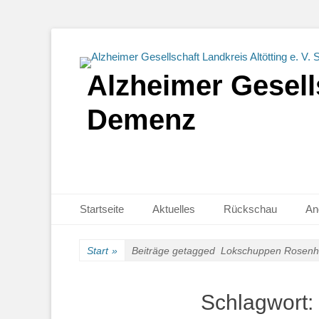
Alzheimer Gesells
Demenz
Primäres Menü
Zum
Startseite
Aktuelles
Rückschau
An
Inhalt
springen
Start
»
Beiträge getagged
Lokschuppen Rosenh
Schlagwort: