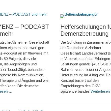
ENZ – PODCAST
Helferschulungen f
 mehr
Demenzbetreuung
utsche Alzheimer Gesellschaft
Die Schulung in Zusammenarbe
 einen eigenen, hochwertigen
der Deutschen Alzheimer
-Podcast an (mittlerweile mit
Gesellschaft Landesverband B
s 80 Folgen), die viele
e. V. bereitet auf das Erbringen
, die Angehörigen und
Leistungen gemäß §45a SGB X
enen beschäftigt, behandelt:
Rahmen verschiedener Angebo
agnose bis Kommunikation,
Unterstützung im Alltag vor. Da
, Therapie und Ängsten und wie
Konzept basiert auf den
lfen kann. Die deutsche
Empfehlungen des GKV-
lesen …
Spitzenverbandes
Weiterlesen