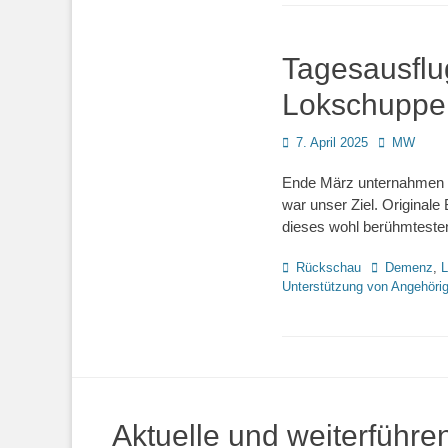
Tagesausflu
Lokschuppe
Posted
Autor
7. April 2025
MW
on
Ende März unternahmen w
war unser Ziel. Originale
dieses wohl berühmtesten
Kategorien
Schlagworte
Rückschau
Demenz
,
L
Unterstützung von Angehöri
Aktuelle und weiterführe