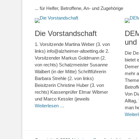
... für Helfer, Betroffene, An- und Zugehörige
Die Vorstandschaft
DEM
und
1. Vorsitzende Martina Weber (3. von
links) info@alzheimer-altoetting.de 2.
Die De
Vorsitzender Markus Goldmann (2.
bietet
von rechts) Schatzmeister Susanne
Demenz
Walbert (in der Mitte) Schriftführerin
mehr al
Barbara Strehle (2. von links)
Themen
Beisitzerin Christine Huber (3. von
Betroff
rechts) Kassenprüfer Elmar Wibmer
Von Di
und Marco Kessler (jeweils
Alltag
Weiterlesen …
man he
Weiter